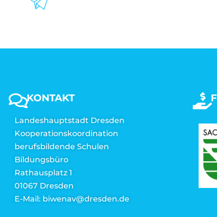
KONTAKT
Landeshauptstadt Dresden
Kooperationskoordination
berufsbildende Schulen
Bildungsbüro
Rathausplatz 1
01067 Dresden
E-Mail: biwenav@dresden.de