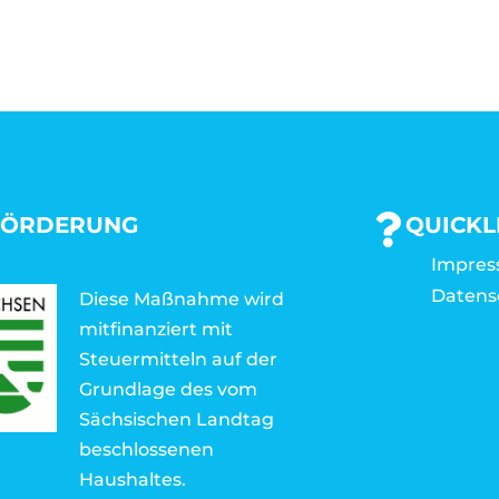
FÖRDERUNG
QUICKL
Impre
Datens
Diese Maßnahme wird
mitfinanziert mit
Steuermitteln auf der
Grundlage des vom
Sächsischen Landtag
beschlossenen
Haushaltes.