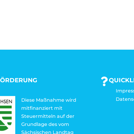
FÖRDERUNG
QUICKL
Impre
Datens
Diese Maßnahme wird
mitfinanziert mit
Steuermitteln auf der
Grundlage des vom
Sächsischen Landtag