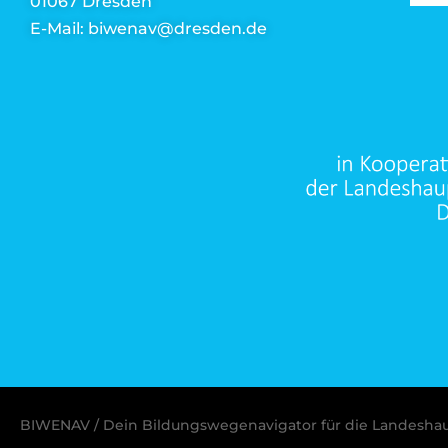
01067 Dresden
E-Mail: biwenav@dresden.de
BIWENAV / Dein Bildungswegenavigator für die Landesha