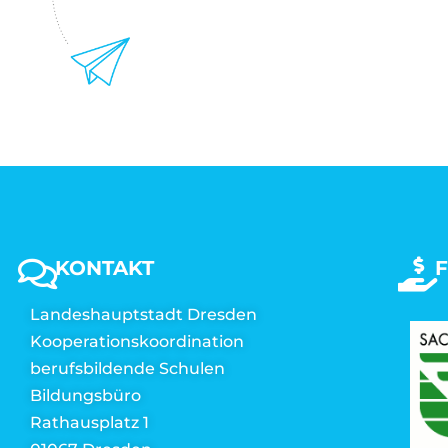
KONTAKT
Landeshauptstadt Dresden
Kooperationskoordination
berufsbildende Schulen
Bildungsbüro
Rathausplatz 1