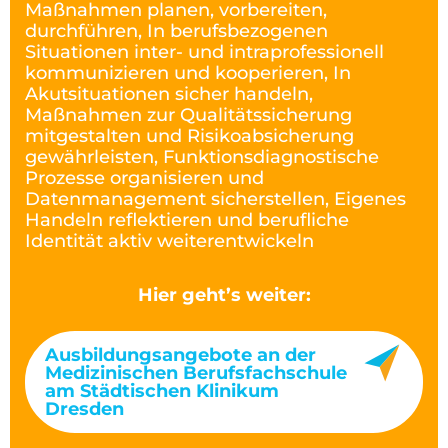
Maßnahmen planen, vorbereiten,
durchführen, In berufsbezogenen
Situationen inter- und intraprofessionell
kommunizieren und kooperieren, In
Akutsituationen sicher handeln,
Maßnahmen zur Qualitätssicherung
mitgestalten und Risikoabsicherung
gewährleisten, Funktionsdiagnostische
Prozesse organisieren und
Datenmanagement sicherstellen, Eigenes
Handeln reflektieren und berufliche
Identität aktiv weiterentwickeln
Hier geht’s weiter:
Ausbildungsangebote an der
Medizinischen Berufsfachschule
am Städtischen Klinikum
Dresden