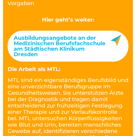
Vorgaben
Hier geht’s weiter:
Ausbildungsangebote an der
Medizinischen Berufsfachschule
am Städtischen Klinikum
Dresden
Die Arbeit als MTL:
MTL sind ein eigenständiges Berufsbild und
eine unverzichtbare Berufsgruppe im
Gesundheitswesen. Sie unterstützen Ärzte
bei der Diagnostik und tragen damit
entscheidend zur frühzeitigen Festlegung
einer Therapie und zur Verlaufskontrolle
bei. MTL untersuchen Körperflüssigkeiten
wie Blut und Urin, bereiten menschliches
Gewebe auf, identifizieren verschiedene