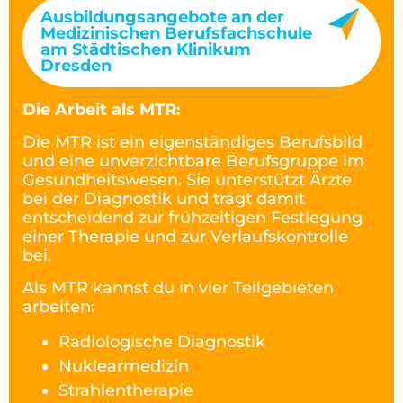
Ausbildungsangebote an der
Medizinischen Berufsfachschule
am Städtischen Klinikum
Dresden
Die Arbeit als MTR:
Die MTR ist ein eigenständiges Berufsbild
und eine unverzichtbare Berufsgruppe im
Gesundheitswesen. Sie unterstützt Ärzte
bei der Diagnostik und trägt damit
entscheidend zur frühzeitigen Festlegung
einer Therapie und zur Verlaufskontrolle
bei.
Als MTR kannst du in vier Teilgebieten
arbeiten:
Radiologische Diagnostik
Nuklearmedizin
Strahlentherapie