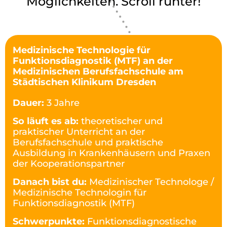
Möglichkeiten. Scroll runter!
Medizinische Technologie für
Funktionsdiagnostik (MTF) an der
Medizinischen Berufsfachschule am
Städtischen Klinikum Dresden
Dauer:
3 Jahre
So läuft es ab:
theoretischer und
praktischer Unterricht an der
Berufsfachschule und praktische
Ausbildung in Krankenhäusern und Praxen
der Kooperationspartner
Danach bist du:
Medizinischer Technologe /
Medizinische Technologin für
Funktionsdiagnostik (MTF)
Schwerpunkte:
Funktionsdiagnostische