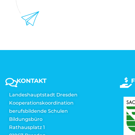
KONTAKT
Landeshauptstadt Dresden
Kooperationskoordination
berufsbildende Schulen
Bildungsbüro
Rathausplatz 1