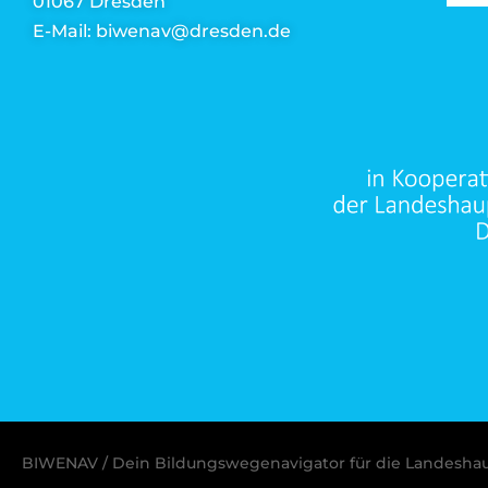
01067 Dresden
E-Mail: biwenav@dresden.de
BIWENAV / Dein Bildungswegenavigator für die Landesha