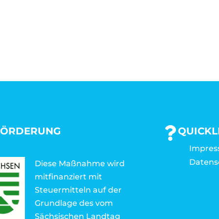
FÖRDERUNG
QUICKL
Impre
Datens
Diese Maßnahme wird
mitfinanziert mit
Steuermitteln auf der
Grundlage des vom
Sächsischen Landtag