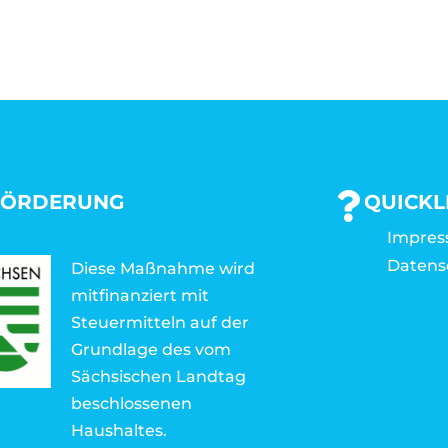
FÖRDERUNG
QUICKL
Impre
Datens
Diese Maßnahme wird
mitfinanziert mit
Steuermitteln auf der
Grundlage des vom
Sächsischen Landtag
beschlossenen
Haushaltes.