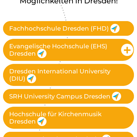
Möglichkeiten in Dresden!
Fachhochschule Dresden (FHD)
Evangelische Hochschule (EHS)
Dresden
Dresden International University
(DIU)
SRH University Campus Dresden
Hochschule für Kirchenmusik
Dresden