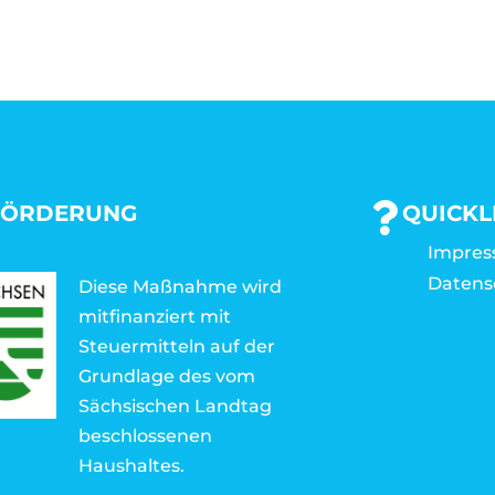
FÖRDERUNG
QUICKL
Impre
Datens
Diese Maßnahme wird
mitfinanziert mit
Steuermitteln auf der
Grundlage des vom
Sächsischen Landtag
beschlossenen
Haushaltes.