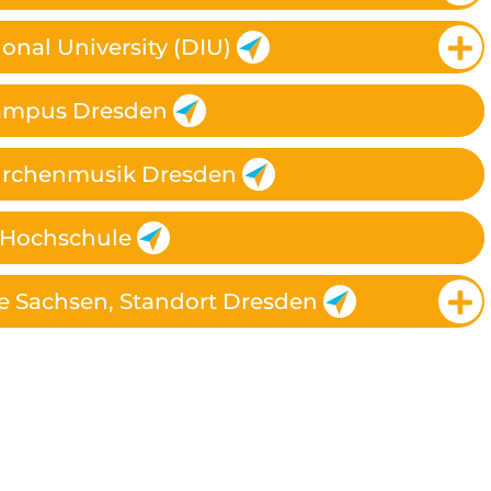
onal University (DIU)
Campus Dresden
Kirchenmusik Dresden
e Hochschule
e Sachsen, Standort Dresden