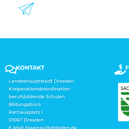
KONTAKT
Landeshauptstadt Dresden
Kooperationskoordination
berufsbildende Schulen
Bildungsbüro
Rathausplatz 1
01067 Dresden
E-Mail: biwenav@dresden.de