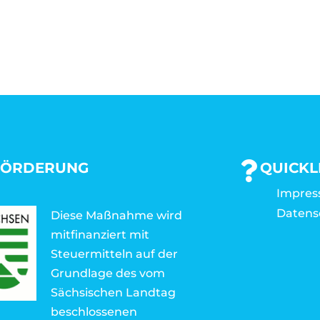
FÖRDERUNG
QUICKL
Impre
Datens
Diese Maßnahme wird
mitfinanziert mit
Steuermitteln auf der
Grundlage des vom
Sächsischen Landtag
beschlossenen