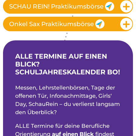
SCHAU REIN! Praktikumsbörse
Onkel Sax Praktikumsbörse
ALLE TERMINE AUF EINEN
BLICK?
SCHULJAHRESKALENDER BO!
Messen, Lehrstellenbörsen, Tage der
offenen Tür, Infonachmittage, Girls‘
Day, SchauRein – du verlierst langsam
den Überblick?
ALLE Termine für deine Berufliche
Orientierung
auf einen Blick
findest