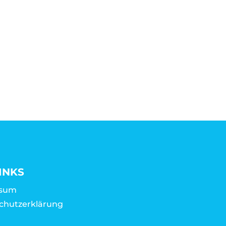
INKS
ssum
chutzerklärung