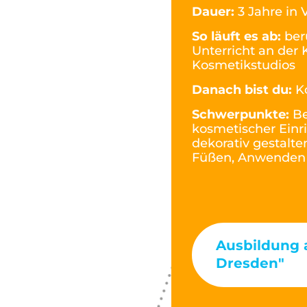
Dauer:
3 Jahre in V
So läuft es ab:
ber
Unterricht an der 
Kosmetikstudios
Danach bist du:
K
Schwerpunkte:
Be
kosmetischer Einr
dekorativ gestalt
Füßen, Anwenden 
Ausbildung 
Dresden"