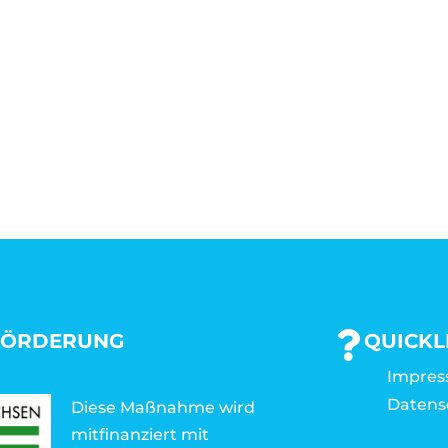
FÖRDERUNG
QUICKL
Impre
Datens
Diese Maßnahme wird
mitfinanziert mit