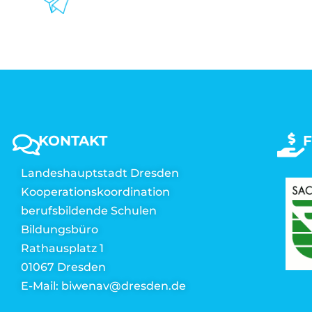
KONTAKT
Landeshauptstadt Dresden
Kooperationskoordination
berufsbildende Schulen
Bildungsbüro
Rathausplatz 1
01067 Dresden
E-Mail: biwenav@dresden.de