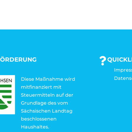
FÖRDERUNG
QUICKL
Impre
Datens
Diese Maßnahme wird
mitfinanziert mit
Steuermitteln auf der
Grundlage des vom
Sächsischen Landtag
beschlossenen
Haushaltes.