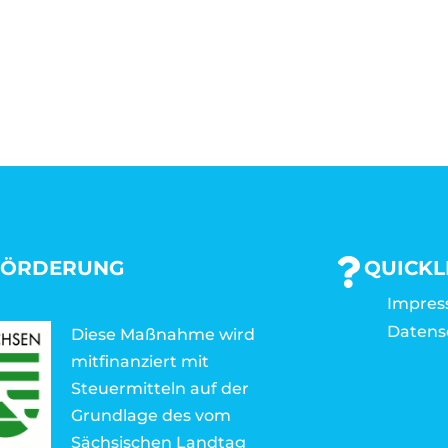
FÖRDERUNG
QUICKL
Impre
Datens
Diese Maßnahme wird
mitfinanziert mit
Steuermitteln auf der
Grundlage des vom
Sächsischen Landtag