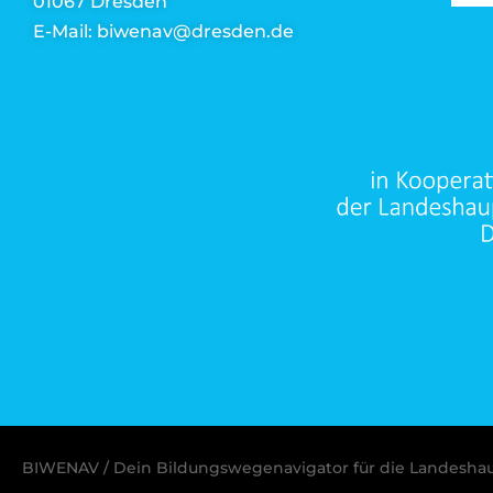
01067 Dresden
E-Mail: biwenav@dresden.de
BIWENAV / Dein Bildungswegenavigator für die Landesha