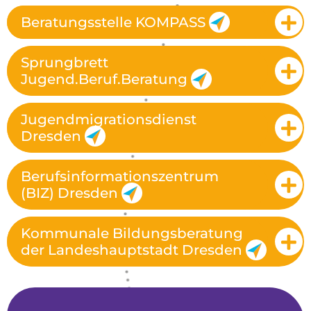
Beratungsstelle KOMPASS
Sprungbrett
Jugend.Beruf.Beratung
Jugendmigrationsdienst
Dresden
Berufsinformationszentrum
(BIZ) Dresden
Kommunale Bildungsberatung
der Landeshauptstadt Dresden