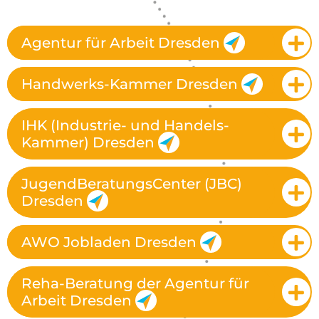
Agentur für Arbeit Dresden
Handwerks-Kammer Dresden
IHK (Industrie- und Handels-
Kammer) Dresden
JugendBeratungsCenter (JBC)
Dresden
AWO Jobladen Dresden
Reha-Beratung der Agentur für
Arbeit Dresden