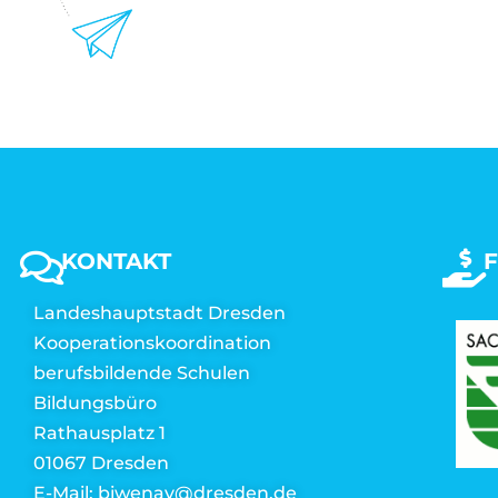
KONTAKT
Landeshauptstadt Dresden
Kooperationskoordination
berufsbildende Schulen
Bildungsbüro
Rathausplatz 1
01067 Dresden
E-Mail: biwenav@dresden.de