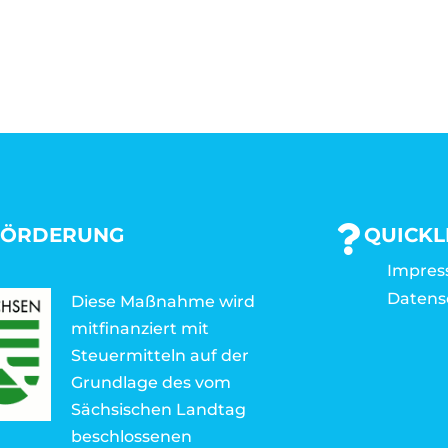
FÖRDERUNG
QUICKL
Impre
Datens
Diese Maßnahme wird
mitfinanziert mit
Steuermitteln auf der
Grundlage des vom
Sächsischen Landtag
beschlossenen