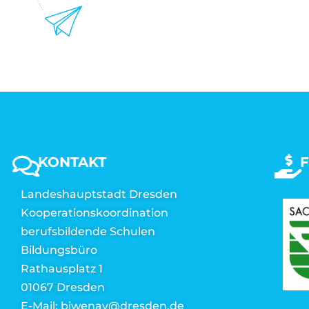
KONTAKT
Landeshauptstadt Dresden
Kooperationskoordination
berufsbildende Schulen
Bildungsbüro
Rathausplatz 1
01067 Dresden
E-Mail: biwenav@dresden.de