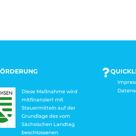
FÖRDERUNG
QUICKL
Impre
Datens
Diese Maßnahme wird
mitfinanziert mit
Steuermitteln auf der
Grundlage des vom
Sächsischen Landtag
beschlossenen