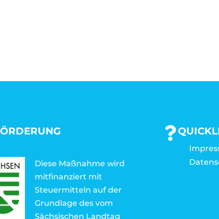
FÖRDERUNG
QUICKL
Impre
Datens
Diese Maßnahme wird
mitfinanziert mit
Steuermitteln auf der
Grundlage des vom
Sächsischen Landtag