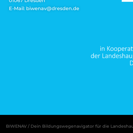
01067 Dresden
E-Mail: biwenav@dresden.de
BIWENAV / Dein Bildungswegenavigator für die Landesha