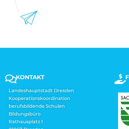
KONTAKT
Landeshauptstadt Dresden
Kooperationskoordination
berufsbildende Schulen
Bildungsbüro
Rathausplatz 1