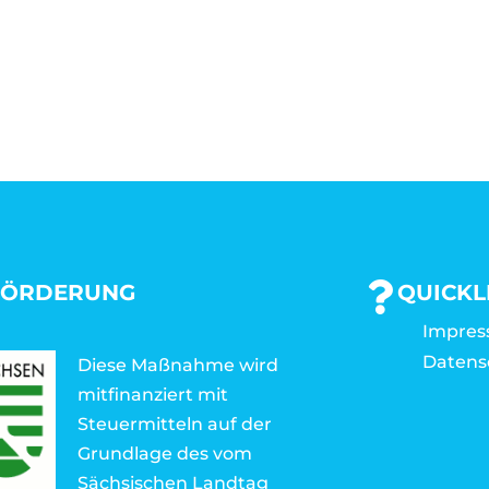
FÖRDERUNG
QUICKL
Impre
Datens
Diese Maßnahme wird
mitfinanziert mit
Steuermitteln auf der
Grundlage des vom
Sächsischen Landtag