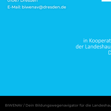
01067 Dresden
E-Mail: biwenav@dresden.de
BIWENAV / Dein Bildungswegenavigator für die Landesha