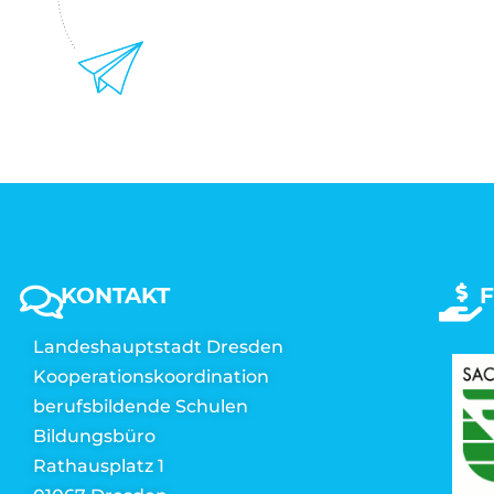
KONTAKT
Landeshauptstadt Dresden
Kooperationskoordination
berufsbildende Schulen
Bildungsbüro
Rathausplatz 1