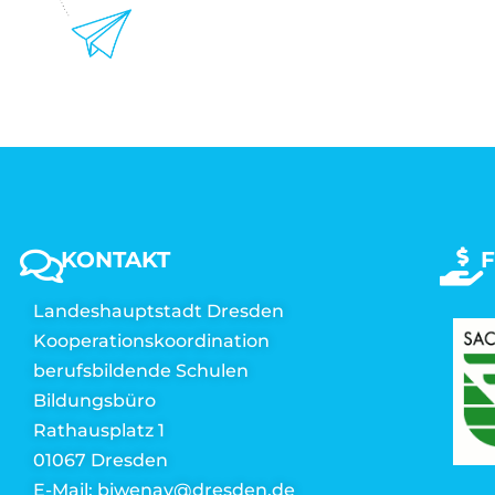
KONTAKT
Landeshauptstadt Dresden
Kooperationskoordination
berufsbildende Schulen
Bildungsbüro
Rathausplatz 1
01067 Dresden
E-Mail: biwenav@dresden.de