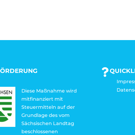
FÖRDERUNG
QUICKL
Impre
Datens
Diese Maßnahme wird
mitfinanziert mit
Steuermitteln auf der
Grundlage des vom
Sächsischen Landtag
beschlossenen