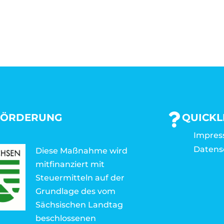
FÖRDERUNG
QUICKL
Impre
Datens
Diese Maßnahme wird
mitfinanziert mit
Steuermitteln auf der
Grundlage des vom
Sächsischen Landtag
beschlossenen