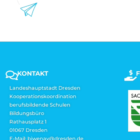
KONTAKT
Landeshauptstadt Dresden
Kooperationskoordination
berufsbildende Schulen
Bildungsbüro
Rathausplatz 1
01067 Dresden
E-Mail: biwenav@dresden.de