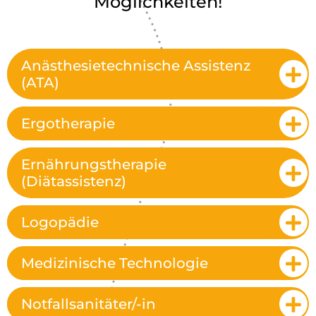
Möglichkeiten!
Anästhesietechnische Assistenz
(ATA)
Ergotherapie
Ernährungstherapie
(Diätassistenz)
Logopädie
Medizinische Technologie
Notfallsanitäter/-in