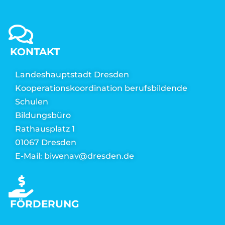
KONTAKT
Landeshauptstadt Dresden
Kooperationskoordination berufsbildende
Schulen
Bildungsbüro
Rathausplatz 1
01067 Dresden
E-Mail: biwenav@dresden.de
FÖRDERUNG