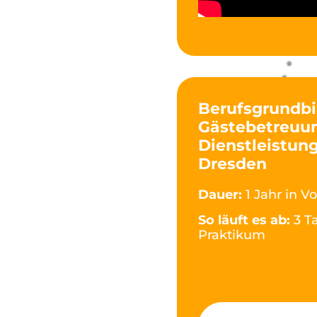
Berufsgrundbi
Gästebetreuun
Dienstleistung
Dresden
Dauer:
1 Jahr in Vo
So läuft es ab:
3 T
Praktikum