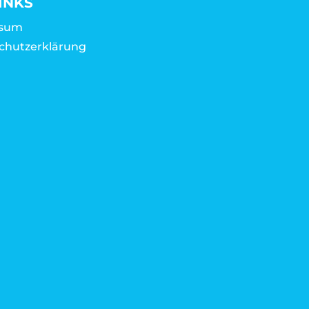
INKS
ssum
chutzerklärung