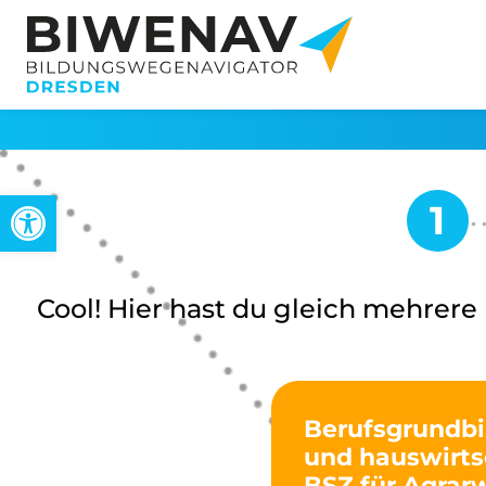
Werkzeugleiste öffnen
Cool! Hier hast du gleich mehrere
Berufsgrundbi
und hauswirts
BSZ für Agrar