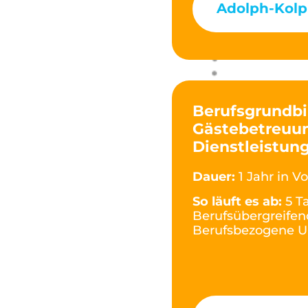
Adolph-Kolp
Berufsgrundbi
Gästebetreuun
Dienstleistung
Dauer:
1 Jahr in Vo
So läuft es ab:
5 T
Berufsübergreifen
Berufsbezogene U