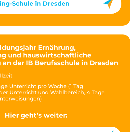
ing-Schule in Dresden
ldungsjahr Ernährung,
g und hauswirtschaftliche
 an der IB Berufsschule in Dresden
llzeit
age Unterricht pro Woche (1 Tag
der Unterricht und Wahlbereich, 4 Tage
nterweisungen)
Hier geht’s weiter: