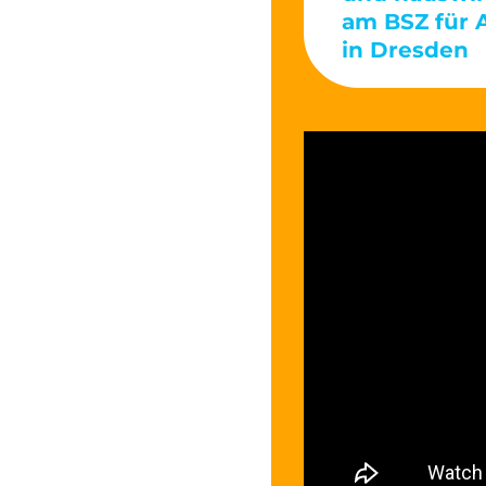
am BSZ für 
in Dresden