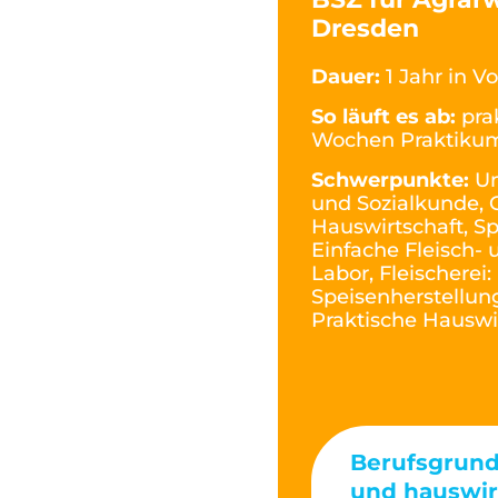
Dresden
Dauer:
1 Jahr in Vo
So läuft es ab:
pra
Wochen Praktiku
Schwerpunkte:
Un
und Sozialkunde, 
Hauswirtschaft, Sp
Einfache Fleisch-
Labor, Fleischerei
Speisenherstellung
Praktische Hauswi
Berufsgrund
und hauswir