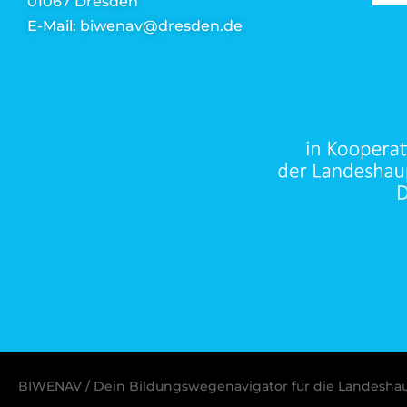
01067 Dresden
E-Mail: biwenav@dresden.de
BIWENAV / Dein Bildungswegenavigator für die Landesha