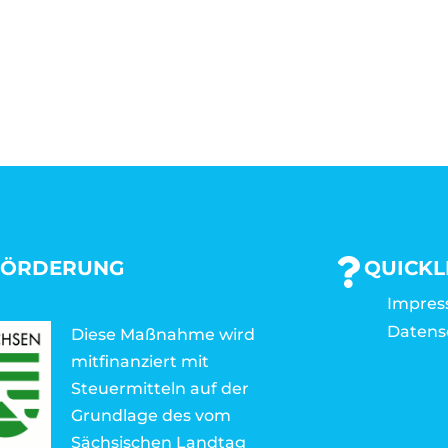
FÖRDERUNG
QUICKL
Impre
Datens
Diese Maßnahme wird
mitfinanziert mit
Steuermitteln auf der
Grundlage des vom
Sächsischen Landtag