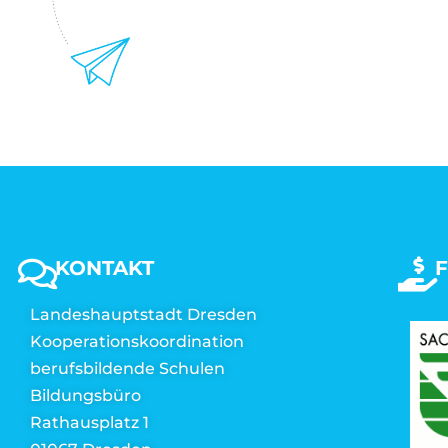
KONTAKT
Landeshauptstadt Dresden
Kooperationskoordination
berufsbildende Schulen
Bildungsbüro
Rathausplatz 1