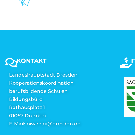
KONTAKT
Landeshauptstadt Dresden
Kooperationskoordination
berufsbildende Schulen
Bildungsbüro
Rathausplatz 1
01067 Dresden
E-Mail: biwenav@dresden.de