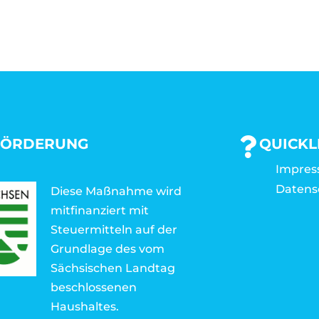
FÖRDERUNG
QUICKL
Impre
Datens
Diese Maßnahme wird
mitfinanziert mit
Steuermitteln auf der
Grundlage des vom
Sächsischen Landtag
beschlossenen
Haushaltes.