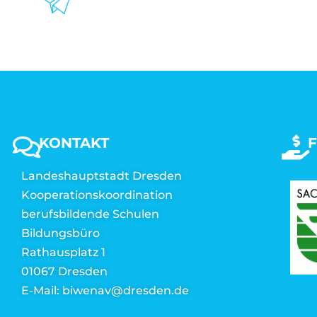
KONTAKT
Landeshauptstadt Dresden
Kooperationskoordination
berufsbildende Schulen
Bildungsbüro
Rathausplatz 1
01067 Dresden
E-Mail: biwenav@dresden.de