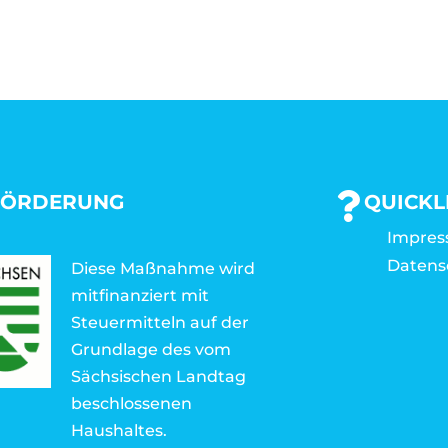
FÖRDERUNG
QUICKL
Impre
Datens
Diese Maßnahme wird
mitfinanziert mit
Steuermitteln auf der
Grundlage des vom
Sächsischen Landtag
beschlossenen
Haushaltes.